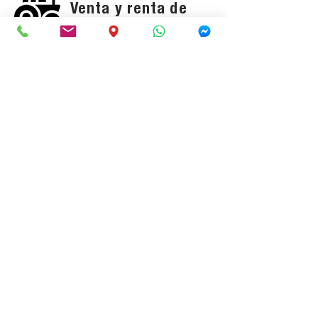
Venta y renta de
equipo
Servicio mecánico
Refacciones
SÍGUENOS
EN:
Aviso de Privacidad
MASSEY FERGUSON®
es una marca mundial de AGCO